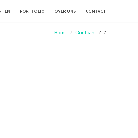
NTEN
PORTFOLIO
OVER ONS
CONTACT
Home
/
Our team
/
2