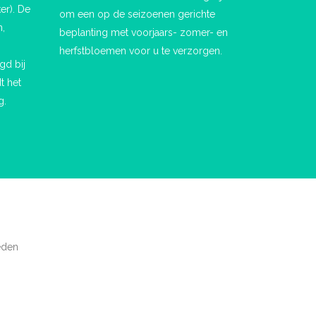
er). De
om een op de seizoenen gerichte
n,
beplanting met voorjaars- zomer- en
herfstbloemen voor u te verzorgen.
gd bij
t het
g.
eden