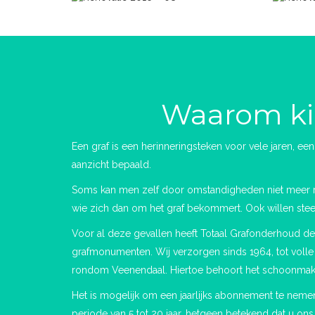
Waarom kie
Een graf is een herinneringsteken voor vele jaren, ee
aanzicht bepaald.
Soms kan men zelf door omstandigheden niet meer r
wie zich dan om het graf bekommert. Ook willen ste
Voor al deze gevallen heeft Totaal Grafonderhoud de
grafmonumenten. Wij verzorgen sinds 1964, tot voll
rondom Veenendaal. Hiertoe behoort het schoonmaken v
Het is mogelijk om een jaarlijks abonnement te ne
periode van 5 tot 20 jaar, hetgeen betekend dat u on