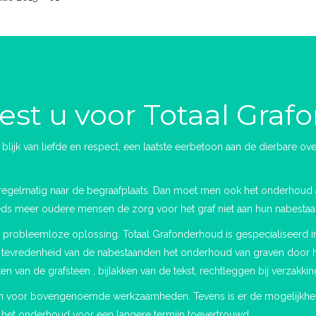
st u voor Totaal Gra
n blijk van liefde en respect, een laatste eerbetoon aan de dierbare 
egelmatig naar de begraafplaats. Dan moet men ook het onderhoud 
eds meer oudere mensen de zorg voor het graf niet aan hun nabesta
 probleemloze oplossing. Totaal Grafonderhoud is gespecialiseerd i
e tevredenheid van de nabestaanden het onderhoud van graven door h
an de grafsteen , bijlakken van de tekst, rechtleggen bij verzakking
men voor bovengenoemde werkzaamheden. Tevens is er de mogelijkhei
s het onderhoud voor een langere termijn toevertrouwd.